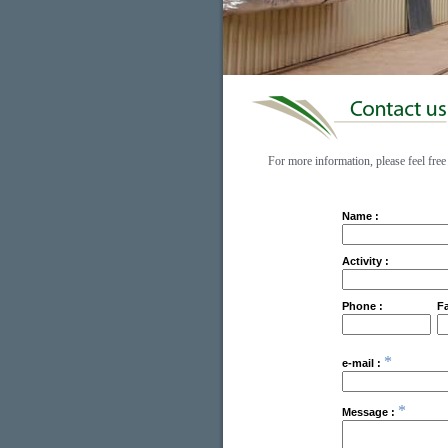
For more information, please feel free 
Name :
Activity :
Phone :
Fa
*
e-mail :
*
Message :