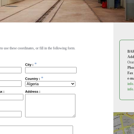
to use these coordinates, or fill in the following form.
BA
Add
Oran
*
City :
Pho
Fax 
*
e-ma
Country :
info
info
x :
Address :