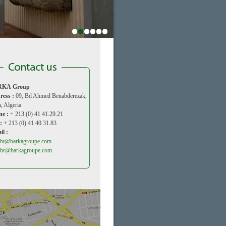
1
2
3
4
5
6
RKA
Group
ress :
09, Bd Ahmed Benabderezak,
, Algeria
ne :
+ 213 (0) 41 41.29.21
:
+ 213 (0) 41 40.31.83
il :
.bt@barkagroupe.com
.br@barkagroupe.com